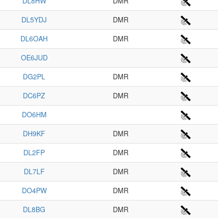
DL8HW
DMR
DL5YDJ
DMR
DL6OAH
DMR
OE6JUD
DG2PL
DMR
DC6PZ
DMR
DO6HM
DH9KF
DMR
DL2FP
DMR
DL7LF
DMR
DO4PW
DMR
DL8BG
DMR