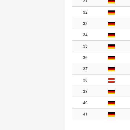
31
32
33
34
35
36
37
38
39
40
41