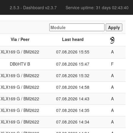
2.5.3 - Dashboard v2.3.7
Service uptime: 31 days 02:43:40
Via / Peer
Last heard
XLX169 G / BM2622
07.08.2026 15:55
A
DB0HTV B
07.08.2026 15:47
F
XLX169 G / BM2622
07.08.2026 15:32
A
XLX169 G / BM2622
07.08.2026 14:58
A
XLX169 G / BM2622
07.08.2026 14:43
A
XLX169 G / BM2622
07.08.2026 14:35
A
XLX169 G / BM2622
07.08.2026 14:34
A