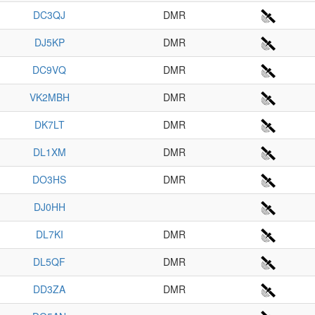
DC3QJ
DMR
DJ5KP
DMR
DC9VQ
DMR
VK2MBH
DMR
DK7LT
DMR
DL1XM
DMR
DO3HS
DMR
DJ0HH
DL7KI
DMR
DL5QF
DMR
DD3ZA
DMR